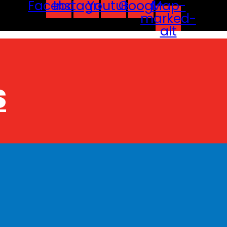
Facebook
Instagram
Youtube
Google
Map-
marked-
alt
S