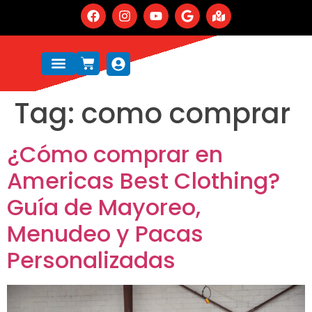
Tag:
como comprar
¿Cómo comprar en
Americas Best Clothing?
Guía de Mayoreo,
Menudeo y Pacas
Personalizadas