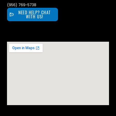
(956) 769-5738
NEED HELP? CHAT
WITH US!